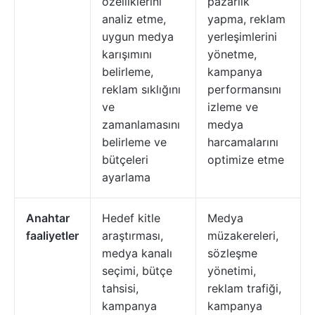
özelliklerini
pazarlık
analiz etme,
yapma, reklam
uygun medya
yerleşimlerini
karışımını
yönetme,
belirleme,
kampanya
reklam sıklığını
performansını
ve
izleme ve
zamanlamasını
medya
belirleme ve
harcamalarını
bütçeleri
optimize etme
ayarlama
Anahtar
Hedef kitle
Medya
faaliyetler
araştırması,
müzakereleri,
medya kanalı
sözleşme
seçimi, bütçe
yönetimi,
tahsisi,
reklam trafiği,
kampanya
kampanya