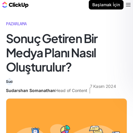
ClickUp Blog
Başlamak İçin
Ope
PAZARLAMA
Sonuç Getiren Bir
Medya Planı Nasıl
Oluşturulur?
7 Kasım 2024
Sudarshan Somanathan
Head of Content