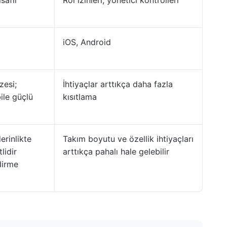
isafir
Rol izinleri, yönetici kontrolleri
iOS, Android
zesi;
İhtiyaçlar arttıkça daha fazla
ile güçlü
kısıtlama
erinlikte
Takım boyutu ve özellik ihtiyaçları
lidir
arttıkça pahalı hale gelebilir
dirme