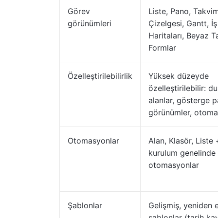
Görev
Liste, Pano, Takvi
görünümleri
Çizelgesi, Gantt, İş
Haritaları, Beyaz T
Formlar
Özelleştirilebilirlik
Yüksek düzeyde
özelleştirilebilir: d
alanlar, gösterge pa
görünümler, otoma
Otomasyonlar
Alan, Klasör, Liste 
kurulum genelinde
otomasyonlar
Şablonlar
Gelişmiş, yeniden e
şablonlar (tarih ka