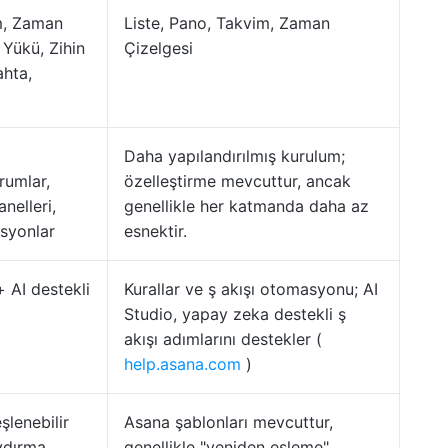
m, Zaman
Liste, Pano, Takvim, Zaman
 Yükü, Zihin
Çizelgesi
ahta,
Daha yapılandırılmış kurulum;
urumlar,
özelleştirme mevcuttur, ancak
nelleri,
genellikle her katmanda daha az
syonlar
esnektir.
+ AI destekli
Kurallar ve ş akışı otomasyonu; AI
Studio, yapay zeka destekli ş
akışı adımlarını destekler (
help.asana.com
)
şlenebilir
Asana şablonları mevcuttur,
ydırma,
genellikle "yeniden eşleme"