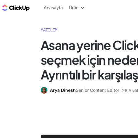
ClickUp Blog
Anasayfa
Ürün
YAZILIM
Asana yerine Clic
seçmek için nede
Ayrıntılı bir karşıl
Arya Dinesh
Senior Content Editor
28 Aral