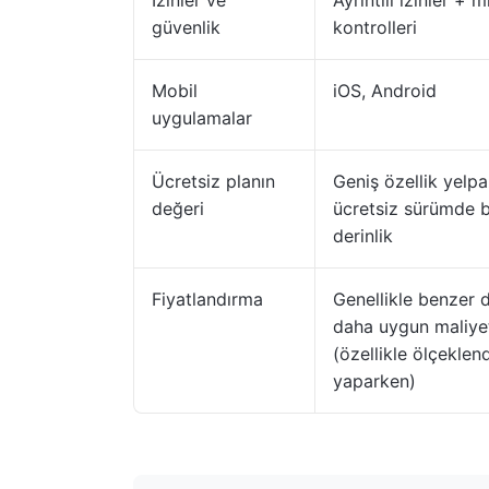
İzinler ve
Ayrıntılı izinler + m
güvenlik
kontrolleri
Mobil
iOS, Android
uygulamalar
Ücretsiz planın
Geniş özellik yelpa
değeri
ücretsiz sürümde b
derinlik
Fiyatlandırma
Genellikle benzer d
daha uygun maliyet
(özellikle ölçeklen
yaparken)