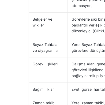
otomasyon)
Belgeler ve
Görevlerle sıkı bir 
wikiler
bağlantılı yerleşik
düzenleyici (Click
Beyaz Tahtalar
Yerel Beyaz Tahtalar
ve diyagramlar
görevlere dönüştü
Görev ilişkileri
Çalışma Alanı gene
görevleri ilişkilendi
bağlayın; rollup işl
Bağımlılıklar
Evet, görsel harita
Zaman takibi
Yerel zaman takibi