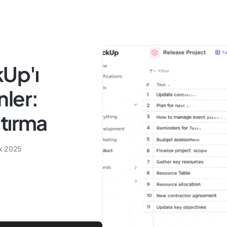
kUp'ı
nler:
aştırma
ık 2025