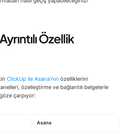
urmadan nasıl geçiş yapabileceğinizi
yrıntılı Özellik
çin
ClickUp ile Asana'nın
özelliklerini
nelleri, özelleştirme ve bağlantılı belgelerle
 göze çarpıyor:
Asana