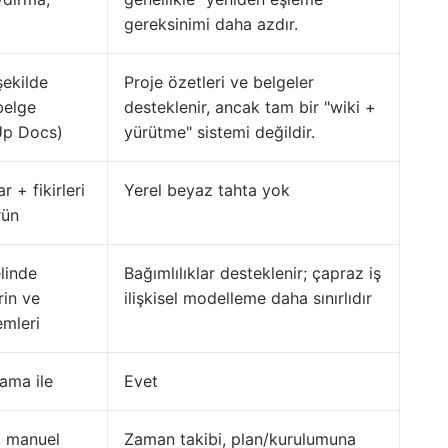
gereksinimi daha azdır.
şekilde
Proje özetleri ve belgeler
 belge
desteklenir, ancak tam bir "wiki +
Up Docs)
yürütme" sistemi değildir.
 + fikirleri
Yerel beyaz tahta yok
rün
linde
Bağımlılıklar desteklenir; çapraz iş
rin ve
ilişkisel modelleme daha sınırlıdır
emleri
lama ile
Evet
, manuel
Zaman takibi, plan/kurulumuna