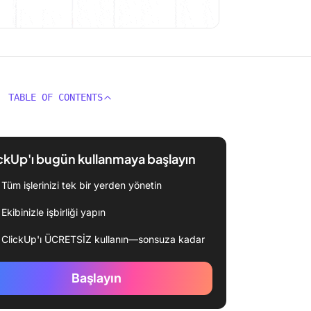
TABLE OF CONTENTS
ckUp'ı bugün kullanmaya başlayın
Tüm işlerinizi tek bir yerden yönetin
Ekibinizle işbirliği yapın
ClickUp'ı ÜCRETSİZ kullanın—sonsuza kadar
Başlayın