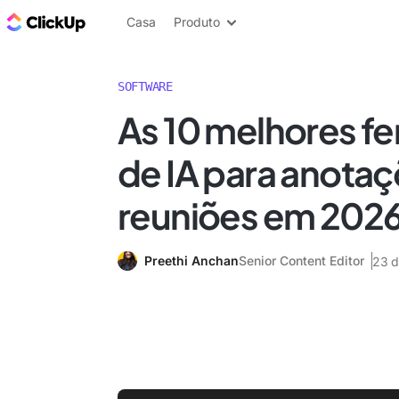
ClickUp Blogue
Casa
Produto
SOFTWARE
As 10 melhores f
de IA para anota
reuniões em 202
Preethi Anchan
Senior Content Editor
23 d