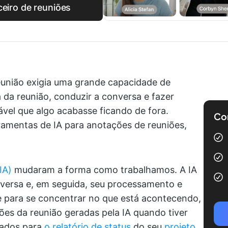
ceiro de reuniões
união exigia uma grande capacidade de
 da reunião, conduzir a conversa e fazer
ável que algo acabasse ficando de fora.
Com
ramentas de IA para anotações de reuniões,
IA)
mudaram a forma como trabalhamos. A IA
onversa e, em seguida, seu processamento e
re para se concentrar no que está acontecendo,
es da reunião geradas pela IA quando tiver
dados para
o relatório de status
do seu
projeto
.