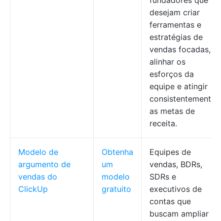
fundadores que
desejam criar
ferramentas e
estratégias de
vendas focadas,
alinhar os
esforços da
equipe e atingir
consistentemente
as metas de
receita.
Modelo de
Obtenha
Equipes de
argumento de
um
vendas, BDRs,
vendas do
modelo
SDRs e
ClickUp
gratuito
executivos de
contas que
buscam ampliar o