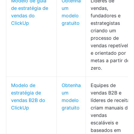
Modelo de guia
Obtenha
Líderes de
de estratégia de
um
vendas,
vendas do
modelo
fundadores e
ClickUp
gratuito
estrategistas
criando um
processo de
vendas repetível
e orientado por
metas a partir do
zero.
Modelo de
Obtenha
Equipes de
estratégia de
um
vendas B2B e
vendas B2B do
modelo
líderes de receita
ClickUp
gratuito
criam manuais de
vendas
escaláveis e
baseados em