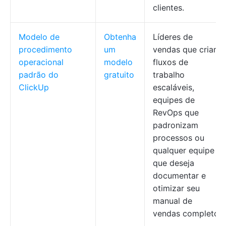
clientes.
Modelo de
Obtenha
Líderes de
procedimento
um
vendas que criam
operacional
modelo
fluxos de
padrão do
gratuito
trabalho
ClickUp
escaláveis,
equipes de
RevOps que
padronizam
processos ou
qualquer equipe
que deseja
documentar e
otimizar seu
manual de
vendas completo.