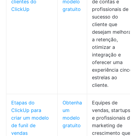
clientes do
modelo
de contas e
ClickUp
gratuito
profissionais de
sucesso do
cliente que
desejam melhorar
a retenção,
otimizar a
integração e
oferecer uma
experiência cinco
estrelas ao
cliente.
Etapas do
Obtenha
Equipes de
ClickUp para
um
vendas, startups
criar um modelo
modelo
e profissionais de
de funil de
gratuito
marketing de
vendas
crescimento que