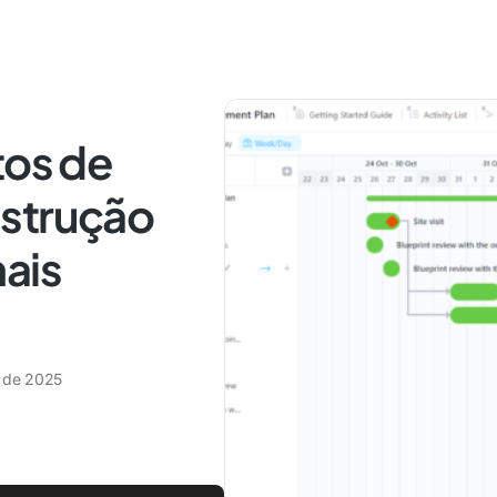
tos de
strução
ais
o de 2025