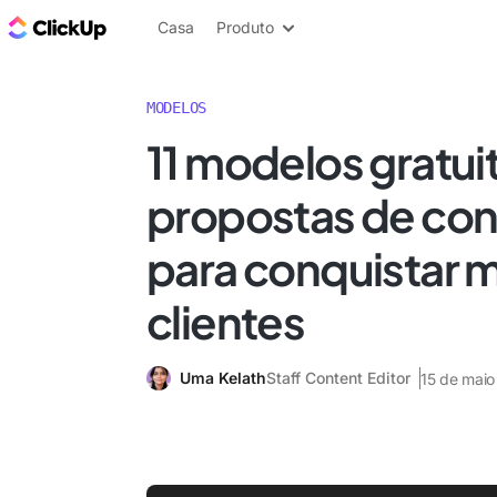
ClickUp Blogue
Casa
Produto
MODELOS
11 modelos gratui
propostas de con
para conquistar m
clientes
Uma Kelath
Staff Content Editor
15 de mai