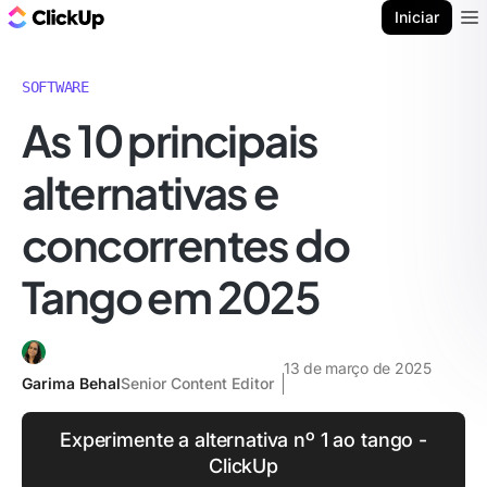
ClickUp Blogue
Iniciar
Ope
SOFTWARE
As 10 principais
alternativas e
concorrentes do
Tango em 2025
13 de março de 2025
Garima Behal
Senior Content Editor
Experimente a alternativa nº 1 ao tango -
ClickUp