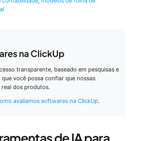
 contabilidade
,
modelos de folha de
al
res na ClickUp
ocesso transparente, baseado em pesquisas e
 que você possa confiar que nossas
real dos produtos.
omo avaliamos softwares na ClickUp
.
rramentas de IA para