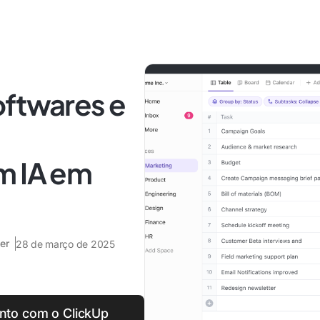
oftwares e
m IA em
er
28 de março de 2025
to com o ClickUp