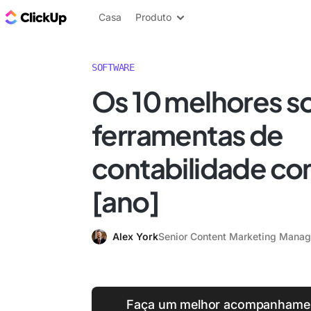
ClickUp Blogue
Casa
Produto
SOFTWARE
Os 10 melhores s
ferramentas de
contabilidade co
[ano]
Alex York
Senior Content Marketing Manag
Faça um melhor acompanhamen