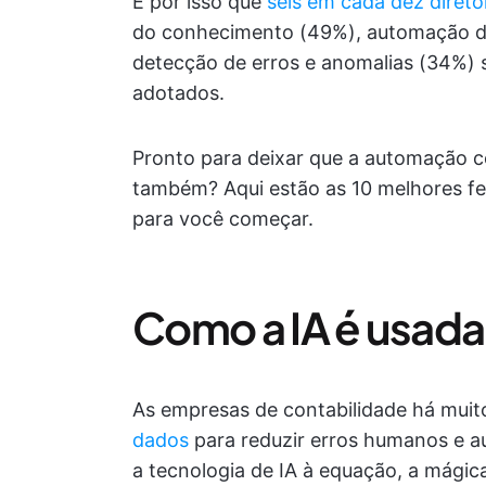
É por isso que
seis em cada dez direto
do conhecimento (49%), automação do
detecção de erros e anomalias (34%)
adotados.
Pronto para deixar que a automação co
também? Aqui estão as 10 melhores fe
para você começar.
Como a IA é usada
As empresas de contabilidade há muit
dados
para reduzir erros humanos e a
a tecnologia de IA à equação, a mágic