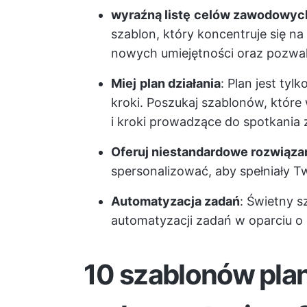
wyraźną listę
celów zawodowyc
szablon, który koncentruje się 
nowych umiejętności oraz pozwal
Miej
plan działania
: Plan jest ty
kroki. Poszukaj szablonów, któr
i kroki prowadzące do spotkania
Oferuj niestandardowe rozwiąza
spersonalizować, aby spełniały 
Automatyzacja zadań
: Świetny s
automatyzacji zadań w oparciu o 
10 szablonów pla