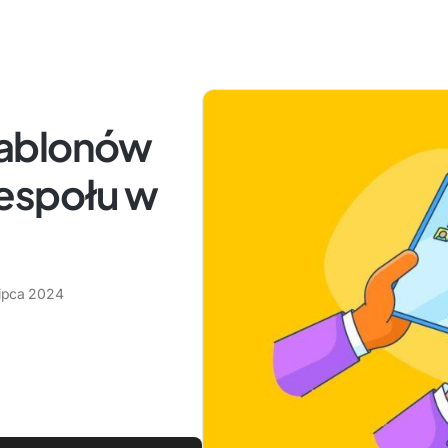
zablonów
espołu w
lipca 2024