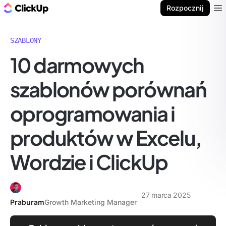
ClickUp Blog
Rozpocznij
Ope
SZABLONY
10 darmowych
szablonów porównań
oprogramowania i
produktów w Excelu,
Wordzie i ClickUp
27 marca 2025
Praburam
Growth Marketing Manager