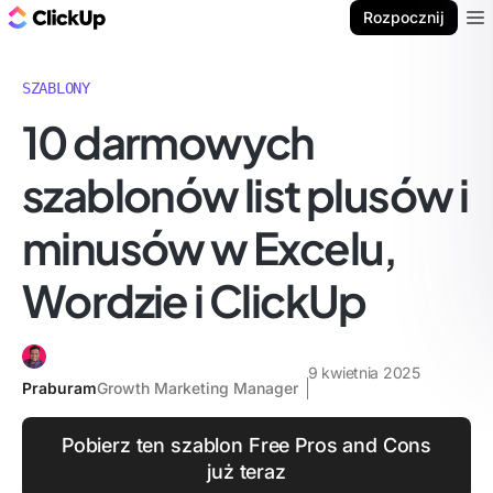
ClickUp Blog
Rozpocznij
Ope
SZABLONY
10 darmowych
szablonów list plusów i
minusów w Excelu,
Wordzie i ClickUp
9 kwietnia 2025
Praburam
Growth Marketing Manager
Pobierz ten szablon Free Pros and Cons
już teraz