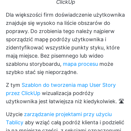
ClickUp
Dla większości firm doświadczenie użytkownika
znajduje się wysoko na liście obszarów do
poprawy. Do zrobienia tego należy najpierw
sporządzić mapę podróży użytkownika i
zidentyfikować wszystkie punkty styku, które
mają miejsce. Bez pisemnego lub wideo
szablonu storyboardu,
mapa procesu
może
szybko stać się nieporządne.
Z tym
Szablon do tworzenia map User Story
przez ClickUp
wizualizacja podróży
użytkownika jest łatwiejsza niż kiedykolwiek. 🛣️
Użycie
zarządzanie projektami przy użyciu
Tablicy
aby wziąć całą podróż klienta i podzielić
ją na mniejsze części, z sekcjami oznaczonymi