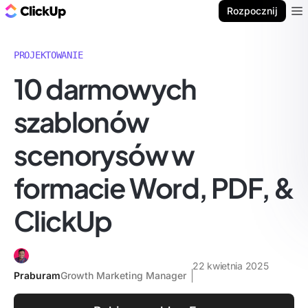
ClickUp Blog
Rozpocznij
Ope
PROJEKTOWANIE
10 darmowych
szablonów
scenorysów w
formacie Word, PDF, &
ClickUp
22 kwietnia 2025
Praburam
Growth Marketing Manager