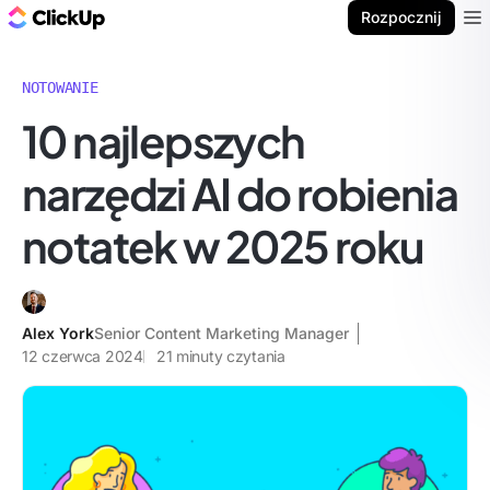
ClickUp Blog
Rozpocznij
Ope
NOTOWANIE
10 najlepszych
narzędzi AI do robienia
notatek w 2025 roku
Alex York
Senior Content Marketing Manager
12 czerwca 2024
21
minuty czytania