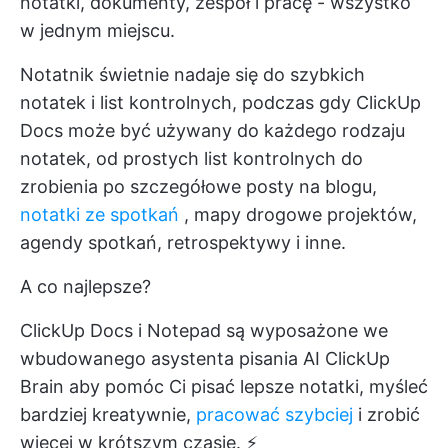
notatki, dokumenty, zespół i pracę - wszystko
w jednym miejscu.
Notatnik świetnie nadaje się do szybkich
notatek i list kontrolnych, podczas gdy ClickUp
Docs może być używany do każdego rodzaju
notatek, od prostych list kontrolnych do
zrobienia po szczegółowe posty na blogu,
notatki ze spotkań
, mapy drogowe projektów,
agendy spotkań, retrospektywy i inne.
A co najlepsze?
ClickUp Docs i Notepad są wyposażone we
wbudowanego asystenta pisania AI
ClickUp
Brain
aby pomóc Ci pisać lepsze notatki, myśleć
bardziej kreatywnie,
pracować szybciej
i zrobić
więcej w krótszym czasie. ⚡️