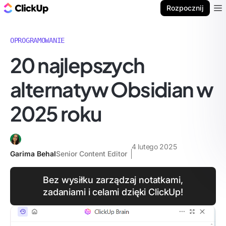
ClickUp Blog
Rozpocznij
Ope
OPROGRAMOWANIE
20 najlepszych
alternatyw Obsidian w
2025 roku
4 lutego 2025
Garima Behal
Senior Content Editor
Bez wysiłku zarządzaj notatkami,
zadaniami i celami dzięki ClickUp!