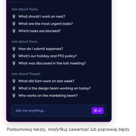
Podsumowuj teksty, modyfikuj zawartość lub poprawiaj błędy