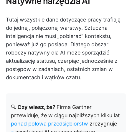
Natywne narzędzia AI
Tutaj wszystkie dane dotyczące pracy trafiają
do jednej, połączonej warstwy. Sztuczna
inteligencja nie musi „pobierać” kontekstu,
ponieważ już go posiada. Dlatego obszar
roboczy natywny dla AI może sporządzić
aktualizację statusu, czerpiąc jednocześnie z
postępów w zadaniach, ostatnich zmian w
dokumentach i wątków czatu.
🔍
Czy wiesz, że?
Firma Gartner
przewiduje, że w ciągu najbliższych kilku lat
ponad połowa przedsiębiorstw
zrezygnuje
z
asystującej AI na rzecz platform