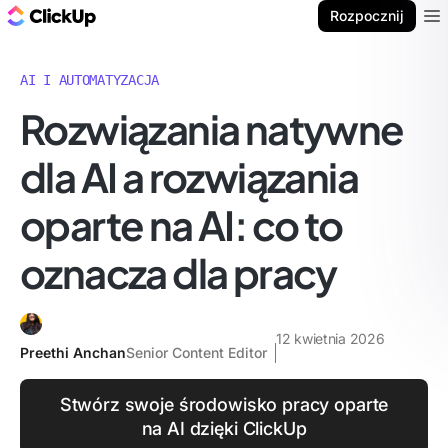
ClickUp Blog
Rozpocznij
Ope
AI I AUTOMATYZACJA
Rozwiązania natywne
dla AI a rozwiązania
oparte na AI: co to
oznacza dla pracy
12 kwietnia 2026
Preethi Anchan
Senior Content Editor
Stwórz swoje środowisko pracy oparte
na AI dzięki ClickUp