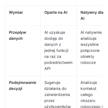
Wymiar
Oparte na AI
Natywny dla
AI
Przepływ
AI uzyskuje
AI natywnie
danych
dostęp do
analizuje
danych z
wszystkie
jednej funkcji
połączone
na raz za
obiekty
pośrednictwem
robocze
API
Podejmowanie
Sugeruje
Analizuje
decyzji
działania do
kontekst
zatwierdzenia
całego
przez
obszaru
użytkowników
roboczego i