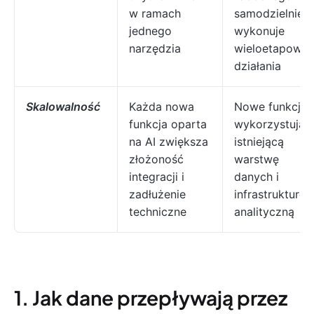
w ramach
samodzielnie
jednego
wykonuje
narzędzia
wieloetapowe
działania
Skalowalność
Każda nowa
Nowe funkcje
funkcja oparta
wykorzystują
na AI zwiększa
istniejącą
złożoność
warstwę
integracji i
danych i
zadłużenie
infrastrukturę
techniczne
analityczną
1. Jak dane przepływają przez