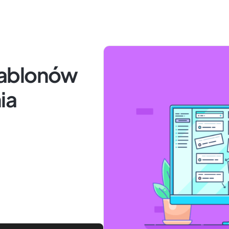
zablonów
ia