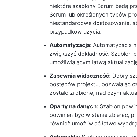
niektóre szablony Scrum będą p
Scrum lub określonych typów pro
niestandardowe dostosowanie, a
przypadków użycia.
Automatyzacja
: Automatyzacja 
zwiększyć dokładność. Szablon 
umożliwiającym łatwą aktualizacj
Zapewnia widoczność
: Dobry s
postępów projektu, pozwalając c
zostało zrobione, nad czym aktual
Oparty na danych
: Szablon powi
powinien być w stanie zbierać, 
również umożliwiać łatwe wyodrę
Actionable
: Szablon powinien za