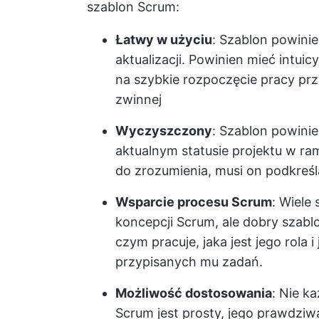
szablon Scrum:
Łatwy w użyciu
: Szablon powinie
aktualizacji. Powinien mieć intui
na szybkie rozpoczęcie pracy pr
zwinnej
Wyczyszczony
: Szablon powini
aktualnym statusie projektu w r
do zrozumienia, musi on podkreśl
Wsparcie procesu Scrum
: Wiele
koncepcji Scrum, ale dobry szablo
czym pracuje, jaka jest jego rola i
przypisanych mu zadań.
Możliwość dostosowania
: Nie k
Scrum jest prosty, jego prawdziw