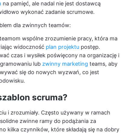
m
na pamięć, ale nadal nie jest dostawcą
rawidłowo wykonać zadanie scrumowe.
oblem dla zwinnych teamów:
eamom wspólne zrozumienie pracy, która ma
wiając widoczność
plan projektu
postęp.
ać czas i wysiłek poświęcony na organizację i
rogramowaniu lub
zwinny marketing
teams, aby
owywać się do nowych wyzwań, co jest
rodowisku.
 szablon scruma?
ciu i zrozumiały. Często używany w ramach
 solidne zwinne ramy do podążania za
 kilka czynników, które składają się na dobry