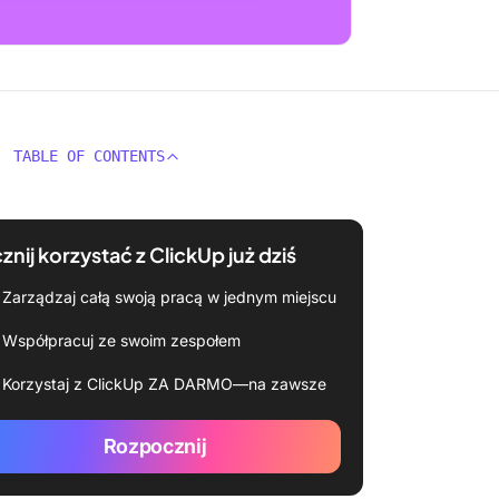
TABLE OF CONTENTS
znij korzystać z ClickUp już dziś
Zarządzaj całą swoją pracą w jednym miejscu
Współpracuj ze swoim zespołem
Korzystaj z ClickUp ZA DARMO—na zawsze
Rozpocznij