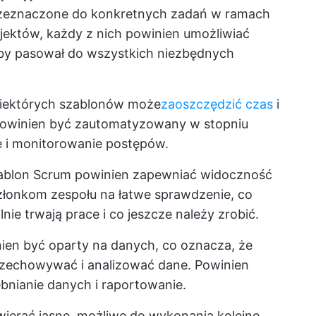
rzeznaczone do konkretnych zadań w ramach
jektów, każdy z nich powinien umożliwiać
by pasował do wszystkich niezbędnych
niektórych szablonów może
zaoszczędzić czas
i
powinien być zautomatyzowany w stopniu
ę i monitorowanie postępów.
zablon Scrum powinien zapewniać widoczność
złonkom zespołu na łatwe sprawdzenie, co
nie trwają prace i co jeszcze należy zrobić.
nien być oparty na danych, co oznacza, że
przechowywać i analizować dane. Powinien
bnianie danych i raportowanie.
wierać jasne, możliwe do wykonania kolejne