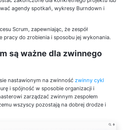
zostać zakończone dla konkretnego projektu lub
ować agendy spotkań, wykresy Burndown i
ocesu Scrum, zapewniając, że zespół
pracy do zrobienia i sposobu jej wykonania.
um są ważne dla zwinnego
esie nastawionym na zwinność
zwinny cykl
rę i spójność w sposobie organizacji i
masterowi zarządzać zwinnym zespołem
emu wszyscy pozostają na dobrej drodze i