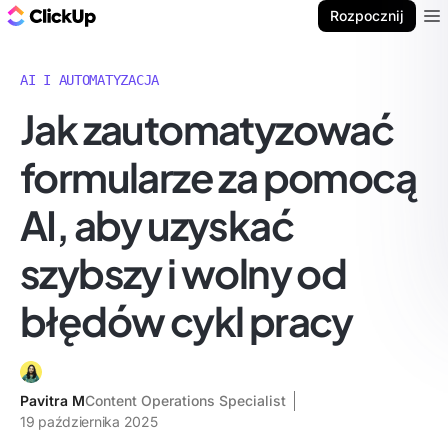
ClickUp Blog
Rozpocznij
Ope
AI I AUTOMATYZACJA
Jak zautomatyzować
formularze za pomocą
AI, aby uzyskać
szybszy i wolny od
błędów cykl pracy
Pavitra M
Content Operations Specialist
19 października 2025