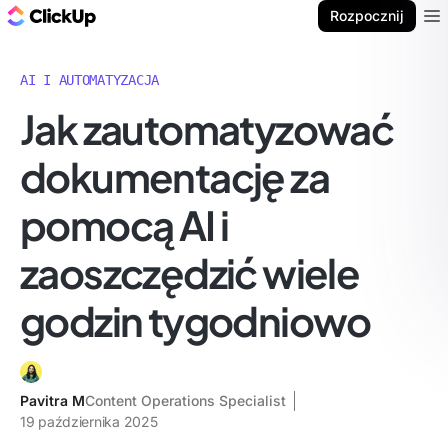
ClickUp Blog
Rozpocznij
Ope
AI I AUTOMATYZACJA
Jak zautomatyzować
dokumentację za
pomocą AI i
zaoszczędzić wiele
godzin tygodniowo
Pavitra M
Content Operations Specialist
19 października 2025