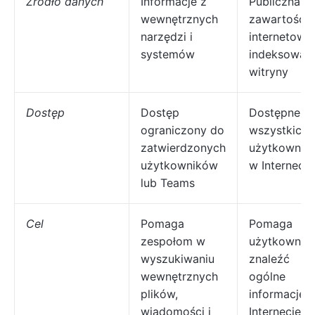
Źródło danych
Informacje z
Publiczna
wewnętrznych
zawartość
narzędzi i
internetowa 
systemów
indeksowan
witryny
Dostęp
Dostęp
Dostępne dl
ograniczony do
wszystkich
zatwierdzonych
użytkownik
użytkowników
w Internecie
lub Teams
Cel
Pomaga
Pomaga
zespołom w
użytkownik
wyszukiwaniu
znaleźć
wewnętrznych
ogólne
plików,
informacje 
wiadomości i
Internecie