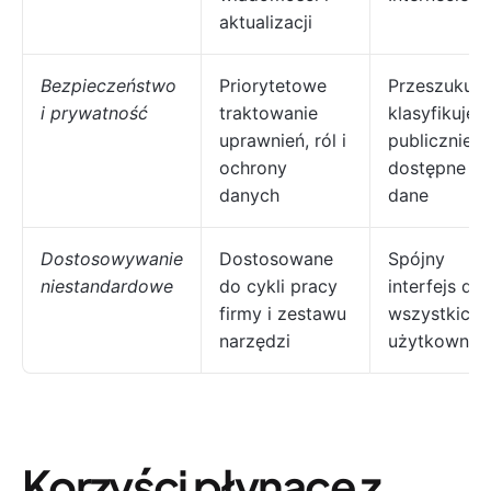
aktualizacji
Bezpieczeństwo
Priorytetowe
Przeszukuje 
i prywatność
traktowanie
klasyfikuje
uprawnień, ról i
publicznie
ochrony
dostępne
danych
dane
Dostosowywanie
Dostosowane
Spójny
niestandardowe
do cykli pracy
interfejs dla
firmy i zestawu
wszystkich
narzędzi
użytkownik
Korzyści płynące z