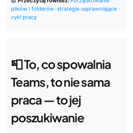
📖
Przeczytaj również:
Porządkowanie
plików i folderów: strategie usprawniające
cykl pracy
📮
To, co spowalnia
Teams, to nie sama
praca — to jej
poszukiwanie