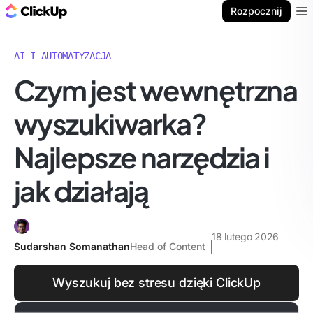
ClickUp Blog
Rozpocznij
Ope
AI I AUTOMATYZACJA
Czym jest wewnętrzna
wyszukiwarka?
Najlepsze narzędzia i
jak działają
18 lutego 2026
Sudarshan Somanathan
Head of Content
Wyszukuj bez stresu dzięki ClickUp