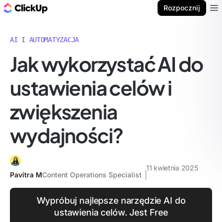
ClickUp Blog
Rozpocznij
Ope
AI I AUTOMATYZACJA
Jak wykorzystać AI do
ustawienia celów i
zwiększenia
wydajności?
11 kwietnia 2025
Pavitra M
Content Operations Specialist
Wypróbuj najlepsze narzędzie AI do
ustawienia celów. Jest Free