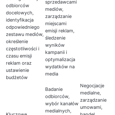
sprzedawcami
odbiorców
mediów,
docelowych,
zarządzanie
identyfikacja
miejscami
odpowiedniego
emisji reklam,
zestawu mediów,
śledzenie
określenie
wyników
częstotliwości i
kampanii i
czasu emisji
optymalizacja
reklam oraz
wydatków na
ustawienie
media
budżetów
Negocjacje
Badanie
medialne,
odbiorców,
zarządzanie
wybór kanałów
umowami,
medialnych,
Kluczowe
handel