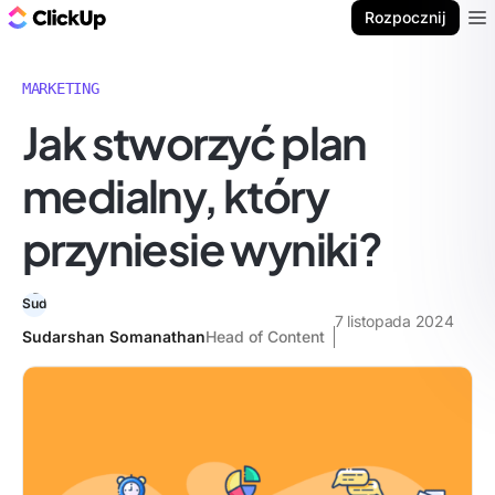
ClickUp Blog
Rozpocznij
Ope
MARKETING
Jak stworzyć plan
medialny, który
przyniesie wyniki?
7 listopada 2024
Sudarshan Somanathan
Head of Content