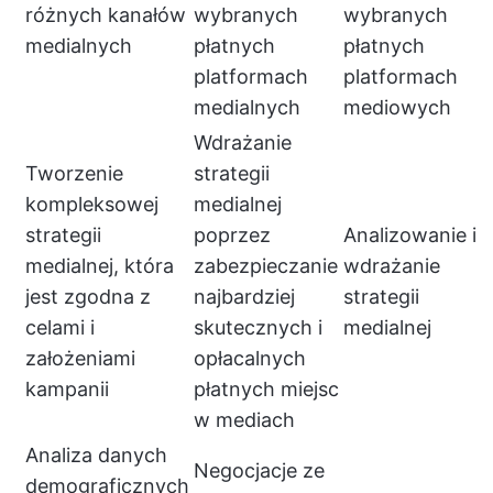
różnych kanałów
wybranych
wybranych
medialnych
płatnych
płatnych
platformach
platformach
medialnych
mediowych
Wdrażanie
Tworzenie
strategii
kompleksowej
medialnej
strategii
poprzez
Analizowanie i
medialnej, która
zabezpieczanie
wdrażanie
jest zgodna z
najbardziej
strategii
celami i
skutecznych i
medialnej
założeniami
opłacalnych
kampanii
płatnych miejsc
w mediach
Analiza danych
Negocjacje ze
demograficznych