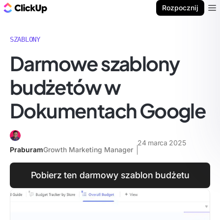
ClickUp Blog
Rozpocznij
Ope
SZABLONY
Darmowe szablony
budżetów w
Dokumentach Google
24 marca 2025
Praburam
Growth Marketing Manager
Pobierz ten darmowy szablon budżetu