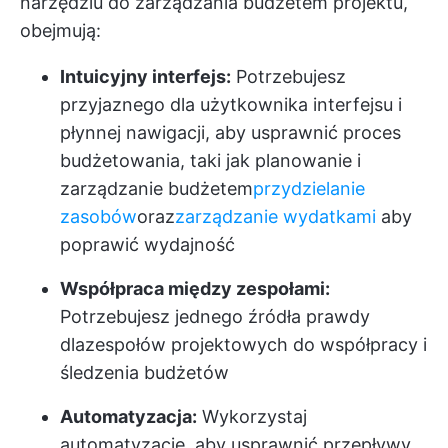
narzędziu do zarządzania budżetem projektu,
obejmują:
Intuicyjny interfejs:
Potrzebujesz
przyjaznego dla użytkownika interfejsu i
płynnej nawigacji, aby usprawnić proces
budżetowania, taki jak planowanie i
zarządzanie budżetem
przydzielanie
zasobów
oraz
zarządzanie wydatkami
aby
poprawić wydajność
Współpraca między zespołami:
Potrzebujesz jednego źródła prawdy
dla
zespołów projektowych
do współpracy i
śledzenia budżetów
Automatyzacja:
Wykorzystaj
automatyzację, aby usprawnić przepływy