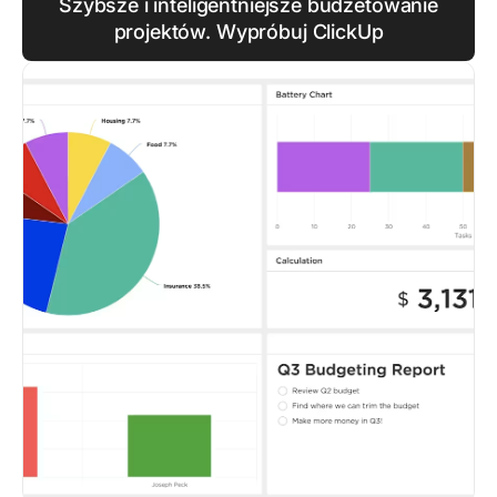
Szybsze i inteligentniejsze budżetowanie
projektów. Wypróbuj ClickUp