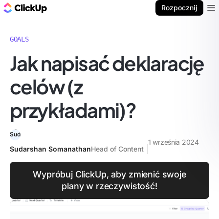
ClickUp Blog
Rozpocznij
Ope
GOALS
Jak napisać deklarację
celów (z
przykładami)?
1 września 2024
Sudarshan Somanathan
Head of Content
Wypróbuj ClickUp, aby zmienić swoje
plany w rzeczywistość!