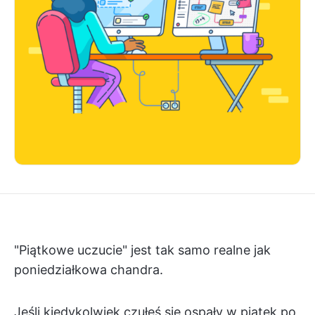
"Piątkowe uczucie" jest tak samo realne jak
poniedziałkowa chandra.
Jeśli kiedykolwiek czułeś się ospały w piątek po