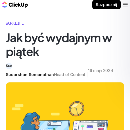
ClickUp Blog
Rozpocznij
Ope
WORKLIFE
Jak być wydajnym w
piątek
16 maja 2024
Sudarshan Somanathan
Head of Content