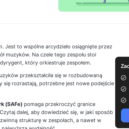
m. Jest to wspólne arcydzieło osiągnięte przez
ół muzyków. Na czele tego zespołu stoi
dyrygent, który orkiestruje zespołem.
Zac
muzyków przekształciła się w rozbudowaną
ty się rozrastają, potrzebne jest nowe podejście
rk (SAFe)
pomaga przekroczyć granice
zytaj dalej, aby dowiedzieć się, w jaki sposób
winną strukturę w zespołach, a nawet w
ć najwyższą wydajność.