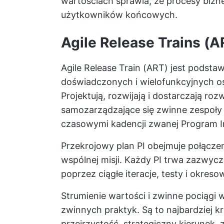
wartościach sprawia, że procesy bizn
użytkowników końcowych.
Agile Release Trains (A
Agile Release Train (ART) jest podst
doświadczonych i wielofunkcyjnych 
Projektują, rozwijają i dostarczają ro
samozarządzające się zwinne zespoły d
czasowymi kadencji zwanej Program I
Przekrojowy plan PI obejmuje połącze
wspólnej misji. Każdy PI trwa zazwycz
poprzez ciągłe iteracje, testy i okreso
Strumienie wartości i zwinne pociągi
zwinnych praktyk. Są to najbardziej 
przejrzystość, strategiczny kierunek, 