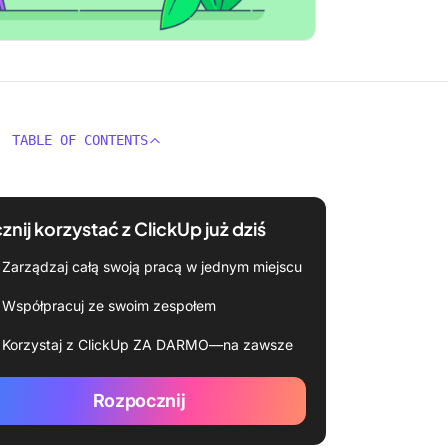
TABLE OF CONTENTS
znij korzystać z ClickUp już dziś
Zarządzaj całą swoją pracą w jednym miejscu
Współpracuj ze swoim zespołem
Korzystaj z ClickUp ZA DARMO—na zawsze
Rozpocznij