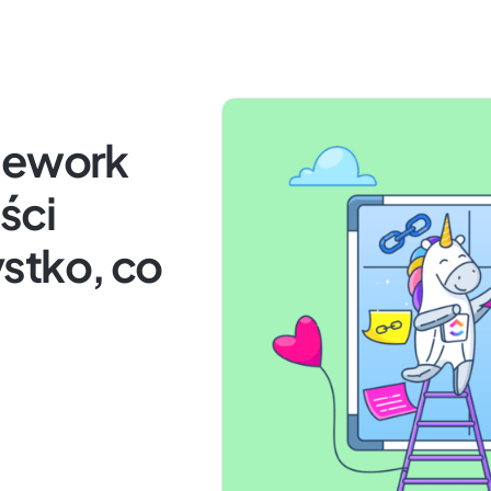
mework
ści
stko, co