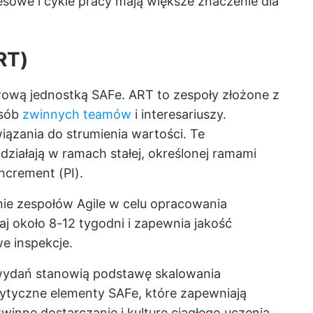
esowe i cykle pracy mają większe znaczenie dla
RT)
awową jednostką SAFe. ART to zespoły złożone z
osób
zwinnych teamów
i interesariuszy.
związania do strumienia wartości. Te
ziałają w ramach stałej, określonej ramami
ncrement (PI).
nie zespołów Agile w celu opracowania
aj około 8-12 tygodni i zapewnia jakość
we inspekcje.
 wydań stanowią podstawę skalowania
krytyczne elementy SAFe, które zapewniają
zwinne dostarczanie i kulturę ciągłego uczenia