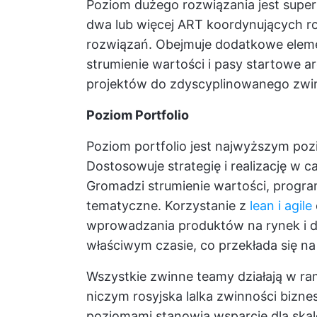
Poziom dużego rozwiązania jest supe
dwa lub więcej ART koordynujących ro
rozwiązań. Obejmuje dodatkowe elemen
strumienie wartości i pasy startowe a
projektów do zdyscyplinowanego zwi
Poziom Portfolio
Poziom portfolio jest najwyższym po
Dostosowuje strategię i realizację w c
Gromadzi strumienie wartości, progra
tematyczne. Korzystanie z
lean i agile
wprowadzania produktów na rynek i d
właściwym czasie, co przekłada się na
Wszystkie zwinne teamy działają w r
niczym rosyjska lalka zwinności biz
poziomami stanowią wsparcie dla skalo