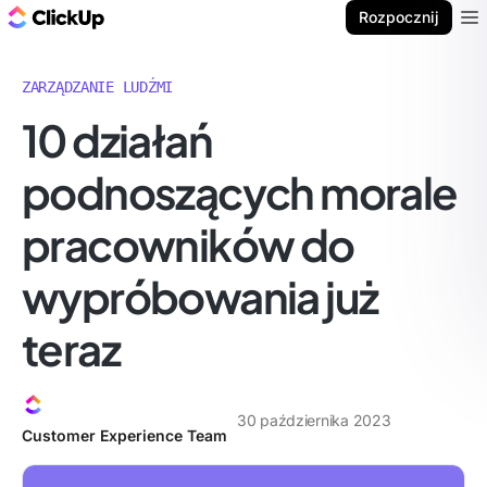
ClickUp Blog
Rozpocznij
Ope
ZARZĄDZANIE LUDŹMI
10 działań
podnoszących morale
pracowników do
wypróbowania już
teraz
30 października 2023
Customer Experience Team