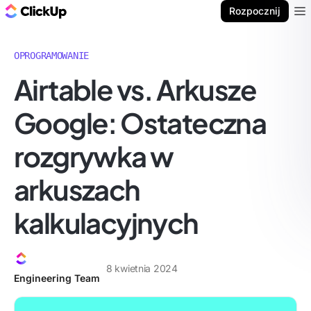
ClickUp Blog
Rozpocznij
Ope
OPROGRAMOWANIE
Airtable vs. Arkusze
Google: Ostateczna
rozgrywka w
arkuszach
kalkulacyjnych
8 kwietnia 2024
Engineering Team