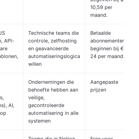
10,59 per
maand.
 JS
Technische teams die
Betaalde
, API-
controle, zelfhosting
abonnementen
bare
en geavanceerde
beginnen bij €
blonen,
automatiseringslogica
24 per maand.
willen
Ondernemingen die
Aangepaste
behoefte hebben aan
prijzen
s,
veilige,
), AI,
gecontroleerde
 op
automatisering in alle
systemen
Teams die in Notion
Free voor