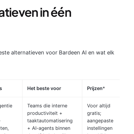
atieven in één
este alternatieven voor Bardeen AI en wat elk
s
Het beste voor
Prijzen
*
gentie
Teams die interne
Voor altijd
productiviteit +
gratis;
-
taaktautomatisering
aangepaste
ten,
+ AI-agents binnen
instellingen