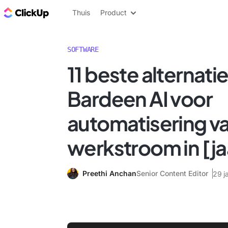
ClickUp Blog
Thuis
Product
SOFTWARE
11 beste alternati
Bardeen AI voor
automatisering v
werkstroom in [ja
Preethi Anchan
Senior Content Editor
29 j