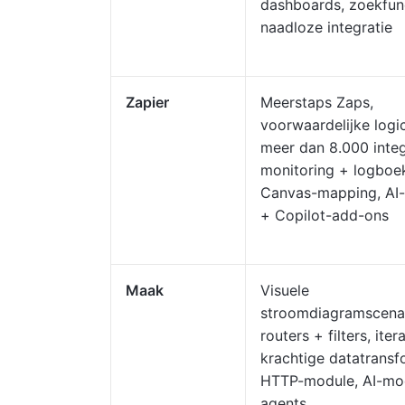
dashboards, zoekfunc
naadloze integratie
Zapier
Meerstaps Zaps,
voorwaardelijke logi
meer dan 8.000 integ
monitoring + logboe
Canvas-mapping, AI
+ Copilot-add-ons
Maak
Visuele
stroomdiagramscenar
routers + filters, iter
krachtige datatransf
HTTP-module, AI-mo
agents