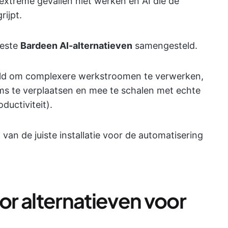
extreme gevallen niet werken en AI die de
rijpt.
beste
Bardeen AI-alternatieven
samengesteld.
keld om complexere werkstroomen te verwerken,
s te verplaatsen en mee te schalen met echte
oductiviteit).
van de juiste installatie voor de automatisering
r alternatieven voor