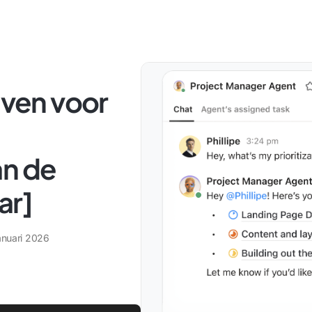
even voor
an de
ar]
anuari 2026