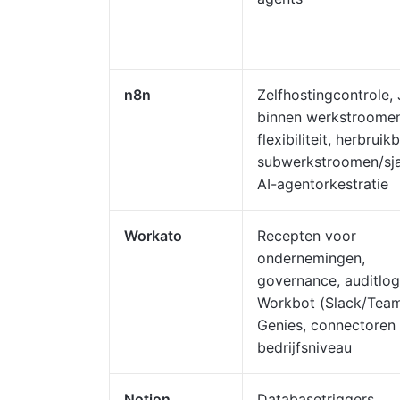
n8n
Zelfhostingcontrole,
binnen werkstroomen
flexibiliteit, herbruik
subwerkstroomen/sja
AI-agentorkestratie
Workato
Recepten voor
ondernemingen,
governance, auditlog
Workbot (Slack/Teams
Genies, connectoren
bedrijfsniveau
Notion
Databasetriggers,