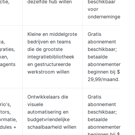
tie,
dezelfde hub willen
beschikbaar
voor
ondernemingen
Kleine en middelgrote
Gratis
ca,
bedrijven en teams
abonnement
raties,
die de grootste
beschikbaar;
ken,
integratiebibliotheek
betaalde
-agents
en gestructureerde
abonnementen
werkstroom willen
beginnen bij $
29,99/maand.
Ontwikkelaars die
Gratis
io's,
visuele
abonnement
ators,
automatisering en
beschikbaar;
ormatie,
budgetvriendelijke
betaalde
dules +
schaalbaarheid willen
abonnementen
beginnen bij $