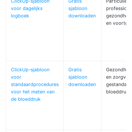
ClickUp-sjabloon
Gratis
Particulier
voor dagelijks
sjabloon
professiona
logboek
downloaden
gezondheid
en voortga
ClickUp-sjabloon
Gratis
Gezondheid
voor
sjabloon
en zorgver
standaardprocedures
downloaden
gestandaar
voor het meten van
bloeddrukm
de bloeddruk