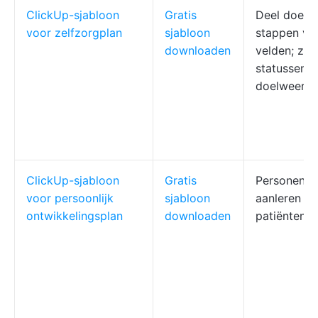
ClickUp-sjabloon
Gratis
Deel doelen
voor zelfzorgplan
sjabloon
stappen vi
downloaden
velden; ze
statussen; 
doelweerg
ClickUp-sjabloon
Gratis
Personen d
voor persoonlijk
sjabloon
aanleren of
ontwikkelingsplan
downloaden
patiënten b