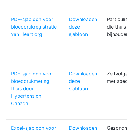
PDF-sjabloon voor
Downloaden
Particulier
bloeddrukregistratie
deze
die thuis d
van Heart.org
sjabloon
bijhouden
PDF-sjabloon voor
Downloaden
Zelfvolgers
bloeddrukmeting
deze
met special
thuis door
sjabloon
Hypertension
Canada
Excel-sjabloon voor
Downloaden
Gezondhei