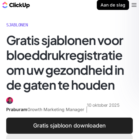
ClickUp Blog
Aan de slag
Ope
SJABLONEN
Gratis sjablonen voor
bloeddrukregistratie
om uw gezondheid in
de gaten te houden
10 oktober 2025
Praburam
Growth Marketing Manager
Gratis sjabloon downloaden