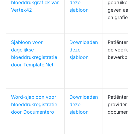
bloeddrukgrafiek van
deze
gebruikers 
Vertex42
sjabloon
geven aan d
en grafieke
Sjabloon voor
Downloaden
Patiënten o
dagelijkse
deze
de voorkeu
bloeddrukregistratie
sjabloon
bewerkbar
door Template.Net
Word-sjabloon voor
Downloaden
Patiënten, 
bloeddrukregistratie
deze
provider di
door Documentero
sjabloon
documentat