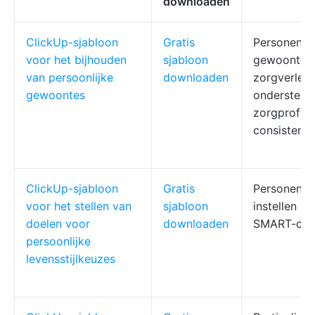
downloaden
ClickUp-sjabloon
Gratis
Personen d
voor het bijhouden
sjabloon
gewoontes 
van persoonlijke
downloaden
zorgverlene
gewoontes
ondersteun
zorgprofess
consistent
ClickUp-sjabloon
Gratis
Personen di
voor het stellen van
sjabloon
instellen m
doelen voor
downloaden
SMART-crit
persoonlijke
levensstijlkeuzes