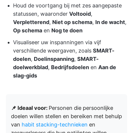
Houd de voortgang bij met zes aangepaste
statussen, waaronder
Voltooid
,
Verpletterend
,
Niet op schema
,
In de wacht
,
Op schema
en
Nog te doen
Visualiseer uw inspanningen via vijf
verschillende weergaven, zoals
SMART-
doelen
,
Doelinspanning
,
SMART-
doelwerkblad
,
Bedrijfsdoelen
en
Aan de
slag-gids
📌 Ideaal voor:
Personen die persoonlijke
doelen willen stellen en bereiken met behulp
van
habit stacking-technieken
en
zorgverleners die hun patiënten willen