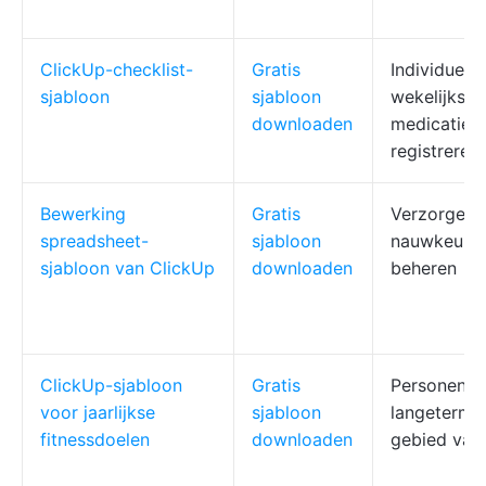
ClickUp-checklist-
Gratis
Individuen 
sjabloon
sjabloon
wekelijks h
downloaden
medicatie e
registreren
Bewerking
Gratis
Verzorgers 
spreadsheet-
sjabloon
nauwkeurig
sjabloon van ClickUp
downloaden
beheren
ClickUp-sjabloon
Gratis
Personen of
voor jaarlijkse
sjabloon
langetermij
fitnessdoelen
downloaden
gebied van 