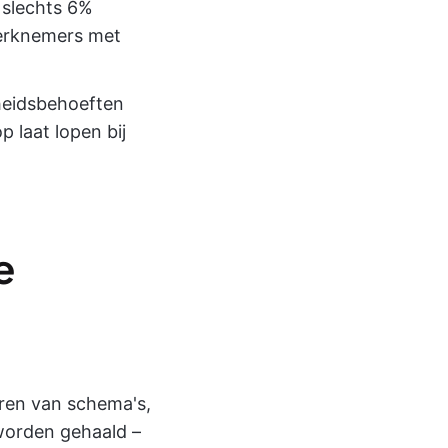
 slechts 6%
werknemers met
gheidsbehoeften
 laat lopen bij
e
eren van schema's,
worden gehaald –