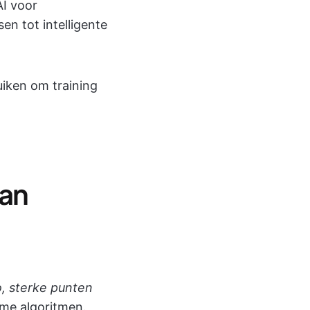
AI voor
en tot intelligente
uiken om training
van
, sterke punten
mme algoritmen.