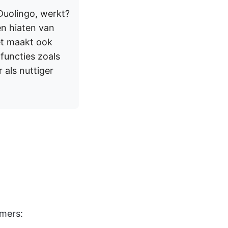
 Duolingo, werkt?
en hiaten van
Het maakt ook
functies zoals
 als nuttiger
emers: