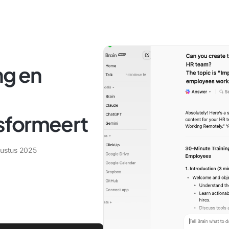
ng en
sformeert
ustus 2025