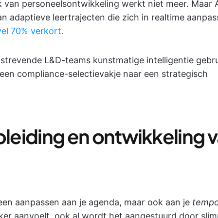
ak van personeelsontwikkeling werkt niet meer. Maar 
n adaptieve leertrajecten die zich in realtime aanpass
wel 70% verkort.
itstrevende L&D-teams kunstmatige intelligentie gebr
een compliance-selectievakje naar een strategisch
 opleiding en ontwikkeling 
 alleen aanpassen aan je agenda, maar ook aan je
tempo
jker aanvoelt, ook al wordt het aangestuurd door sli