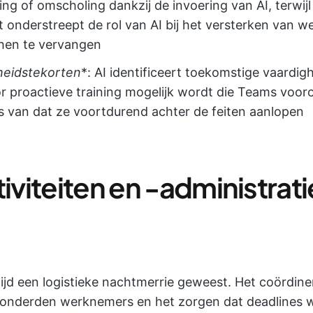
ng of omscholing dankzij de invoering van AI, terwijl
t onderstreept de rol van AI bij het versterken van 
 hen te vervangen
heidstekorten
*: AI identificeert toekomstige vaardi
 proactieve training mogelijk wordt die Teams voorop
ts van dat ze voortdurend achter de feiten aanlopen
iviteiten en -administrati
ltijd een logistieke nachtmerrie geweest. Het coördin
honderden werknemers en het zorgen dat deadlines 