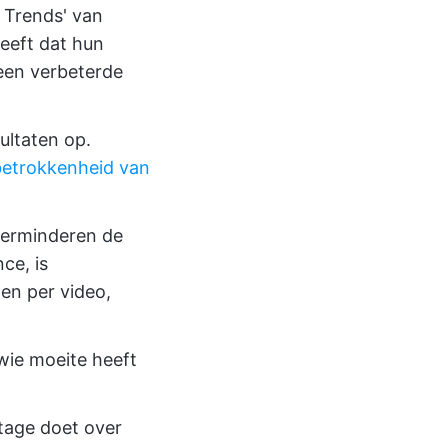
t Trends' van
eeft dat hun
een verbeterde
ltaten op.
etrokkenheid van
verminderen de
ce, is
en per video,
 wie moeite heeft
age doet over