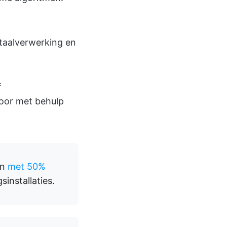
 taalverwerking en
f
voor met behulp
en
met 50%
installaties.