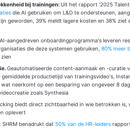
kkenheid bij trainingen:
Uit het rapport '2025 Talen
aties
die AI gebruiken om L&D te ondersteunen, aang
ijn geworden, 39% meldt lagere kosten en 38% ziet 
*AI-aangedreven onboardingprogramma's leveren resu
rganisaties die deze systemen gebruiken,
80% meer b
 zien
ie.
Geautomatiseerde content-aanmaak en -curatie 
 gemiddelde productietijd van trainingsvideo's, Instan
, wat neerkomt op een besparing van ongeveer 8 dag
videocreatie zoals Synthesia
acking biedt direct zichtbaarheid in wie betrokken is,
en oplevert
: SHRM benadrukt dat
50% van de HR-leiders
rapport