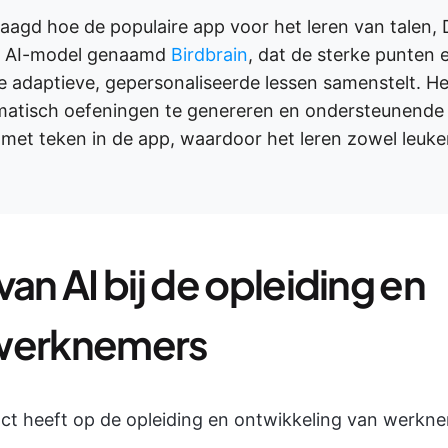
vraagd hoe de populaire app voor het leren van talen,
en AI-model genaamd
Birdbrain
, dat de sterke punten 
ime adaptieve, gepersonaliseerde lessen samenstelt. 
matisch oefeningen te genereren en ondersteunende 
et teken in de app, waardoor het leren zowel leuker
an AI bij de opleiding en
 werknemers
act heeft op de opleiding en ontwikkeling van werkn