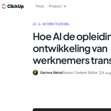
ClickUp Blog
Thuis
Product
AI & AUTOMATISERING
Hoe AI de opleidi
ontwikkeling van
werknemers tran
Garima Behal
Senior Content Editor
28 aug