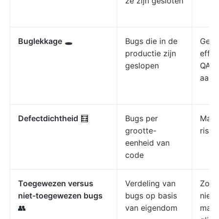
ze zijn gesloten
Buglekkage
🕳️
Bugs die in de
Geef
productie zijn
effec
geslopen
QA/
aan.
Defectdichtheid
🧮
Bugs per
Mark
grootte-
risic
eenheid van
code
Toegewezen versus
Verdeling van
Zorg
niet-toegewezen bugs
bugs op basis
niets
👥
van eigendom
maze