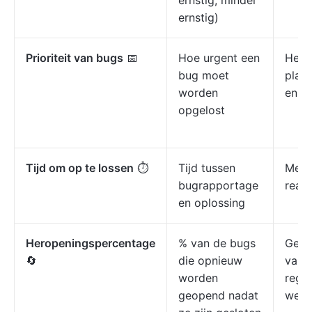
ernstig, minder
ernstig)
Prioriteit van bugs
📅
Hoe urgent een
Helpt
bug moet
plann
worden
en re
opgelost
Tijd om op te lossen
⏱️
Tijd tussen
Meet
bugrapportage
react
en oplossing
Heropeningspercentage
% van de bugs
Geeft
🔄
die opnieuw
van 
worden
regr
geopend nadat
weer