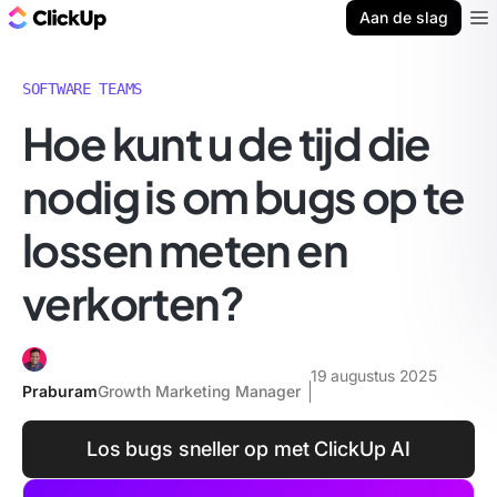
ClickUp Blog
Aan de slag
Ope
SOFTWARE TEAMS
Hoe kunt u de tijd die
nodig is om bugs op te
lossen meten en
verkorten?
19 augustus 2025
Praburam
Growth Marketing Manager
Los bugs sneller op met ClickUp AI