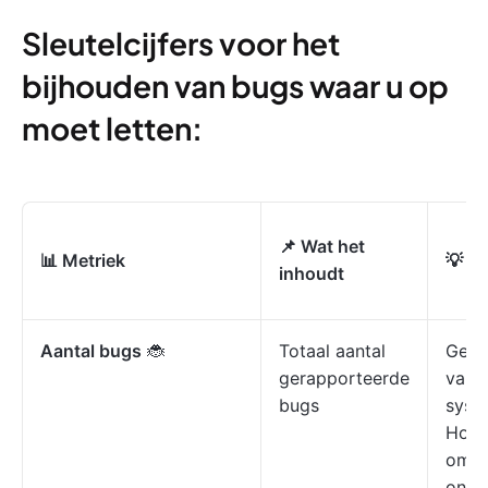
Sleutelcijfers voor het
bijhouden van bugs waar u op
moet letten:
📌
Wat het
📊
Metriek
💡
Ho
inhoudt
Aantal bugs
🐞
Totaal aantal
Geef
gerapporteerde
van 
bugs
syst
Hoog
om t
onde