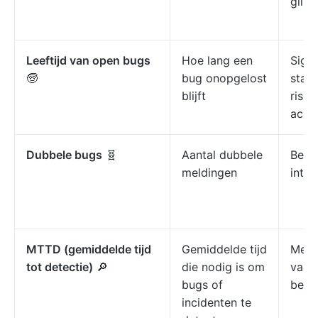
glipt.
Leeftijd van open bugs
Hoe lang een
Signa
🧓
bug onopgelost
stagn
blijft
risic
acht
Dubbele bugs
🧬
Aantal dubbele
Bena
meldingen
inta
MTTD (gemiddelde tijd
Gemiddelde tijd
Meet 
tot detectie)
🔎
die nodig is om
van 
bugs of
bewu
incidenten te