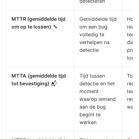
detecteren
MTTR (gemiddelde tijd
Gemiddelde tijd
Houd
om op te lossen)
🔧
om een bug
react
volledig te
techn
verhelpen na
die n
detectie
prob
losse
MTTA (gemiddelde tijd
Tijd tussen
Toon
tot bevestiging)
📬
detectie en het
react
moment
team
waarop iemand
respo
aan de bug
waar
begint te
werken