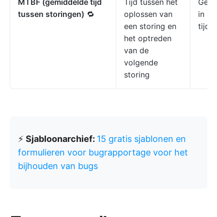
MTBF (gemiddelde tijd
Tijd tussen het
Geeft
tussen storingen)
🔁
oplossen van
in de
een storing en
tijd 
het optreden
van de
volgende
storing
⚡️
Sjabloonarchief:
15 gratis sjablonen en
formulieren voor bugrapportage voor het
bijhouden van bugs