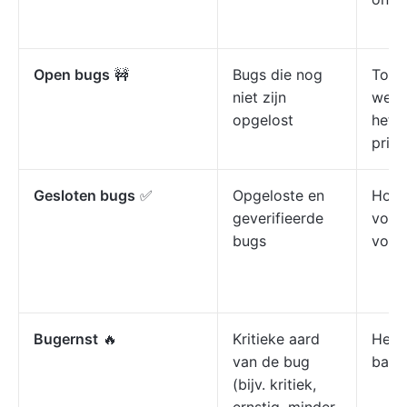
Open bugs
🚧
Bugs die nog
Toon
niet zijn
werkl
opgelost
het s
prior
Gesloten bugs
✅
Opgeloste en
Houd
geverifieerde
voor
bugs
volto
Bugernst
🔥
Kritieke aard
Helpt
van de bug
basis
(bijv. kritiek,