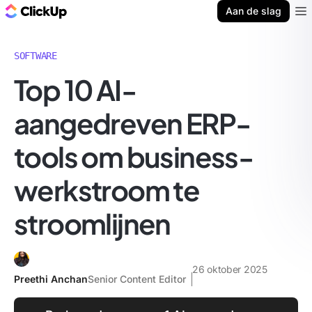
ClickUp Blog
Aan de slag
Ope
SOFTWARE
Top 10 AI-
aangedreven ERP-
tools om business-
werkstroom te
stroomlijnen
26 oktober 2025
Preethi Anchan
Senior Content Editor