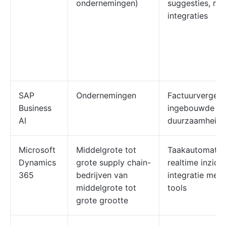
ondernemingen)
suggesties, me
integraties
SAP
Ondernemingen
Factuurvergelij
Business
ingebouwde AI
AI
duurzaamheids
Microsoft
Middelgrote tot
Taakautomatise
Dynamics
grote supply chain-
realtime inzich
365
bedrijven van
integratie met 
middelgrote tot
tools
grote grootte