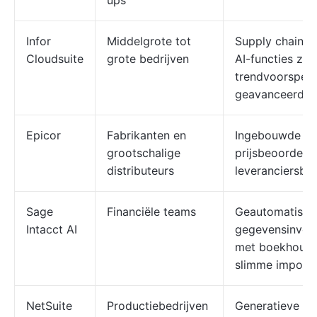
ups
Infor
Middelgrote tot
Supply chain 
Cloudsuite
grote bedrijven
AI-functies zoa
trendvoorspell
geavanceerde 
Epicor
Fabrikanten en
Ingebouwde C
grootschalige
prijsbeoordelin
distributeurs
leveranciersbe
Sage
Financiële teams
Geautomatisee
Intacct AI
gegevensinvoer,
met boekhouds
slimme import
NetSuite
Productiebedrijven
Generatieve AI,