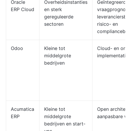
Oracle
Overheidsinstanties
Geïntegreerde
ERP Cloud
en sterk
vraagprognose
gereguleerde
leveranciersbe
sectoren
risico- en
compliancebeh
Odoo
Kleine tot
Cloud- en on-p
middelgrote
implementatie
bedrijven
Acumatica
Kleine tot
Open architectu
ERP
middelgrote
aanpasbare we
bedrijven en start-