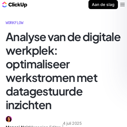
ClickUp Blog
Aan de slag
Ope
WORKFLOW
Analyse van de digitale
werkplek:
optimaliseer
werkstromen met
datagestuurde
inzichten
4 juli 2025