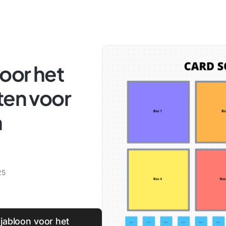
voor het
ten voor
n
25
sjabloon voor het