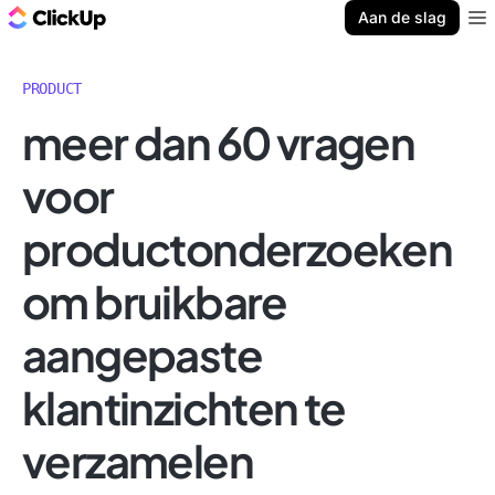
ClickUp Blog
Aan de slag
Ope
PRODUCT
meer dan 60 vragen
voor
productonderzoeken
om bruikbare
aangepaste
klantinzichten te
verzamelen