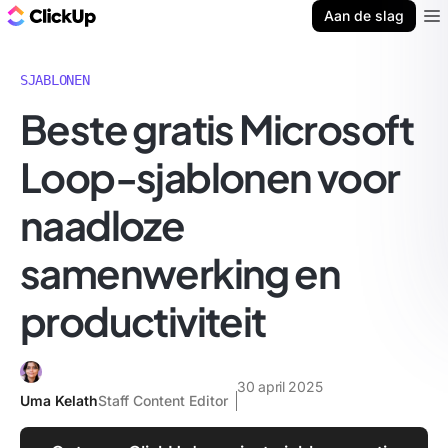
ClickUp Blog
Aan de slag
Ope
SJABLONEN
Beste gratis Microsoft
Loop-sjablonen voor
naadloze
samenwerking en
productiviteit
30 april 2025
Uma Kelath
Staff Content Editor