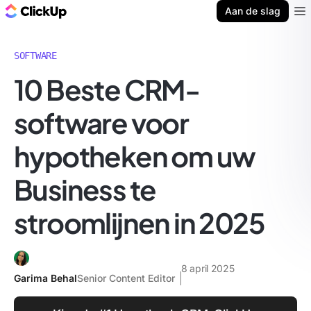
ClickUp Blog
Aan de slag
Ope
SOFTWARE
10 Beste CRM-
software voor
hypotheken om uw
Business te
stroomlijnen in 2025
8 april 2025
Garima Behal
Senior Content Editor