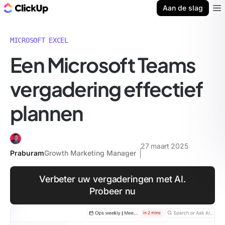
ClickUp Blog
Aan de slag
Ope
MICROSOFT EXCEL
Een Microsoft Teams
vergadering effectief
plannen
27 maart 2025
Praburam
Growth Marketing Manager
Verbeter uw vergaderingen met AI.
Probeer nu