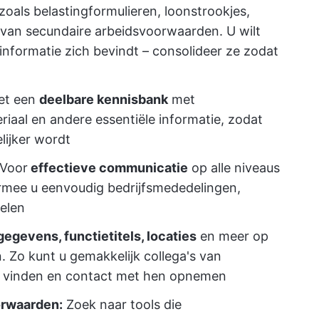
oals belastingformulieren, loonstrookjes,
 van secundaire arbeidsvoorwaarden. U wilt
informatie zich bevindt – consolideer ze zodat
et een
deelbare kennisbank
met
eriaal en andere essentiële informatie, zodat
ijker wordt
Voor
effectieve communicatie
op alle niveaus
aarmee u eenvoudig bedrijfsmededelingen,
delen
egevens, functietitels, locaties
en meer op
. Zo kunt u gemakkelijk collega's van
es vinden en contact met hen opnemen
orwaarden:
Zoek naar tools die