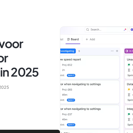
 voor
or
in 2025
 2025