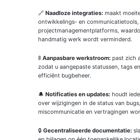
🔗
Naadloze integraties:
maakt moeite
ontwikkelings- en communicatietools, 
projectmanagementplatforms, waardo
handmatig werk wordt verminderd.
🚦
Aanpasbare werkstroom:
past zich 
zodat u aangepaste statussen, tags en
efficiënt bugbeheer.
🔔
Notificaties en updates:
houdt iede
over wijzigingen in de status van bug
miscommunicatie en vertragingen wo
🔒
Gecentraliseerde documentatie:
sla
en bijlagen op één toegankelijke locat