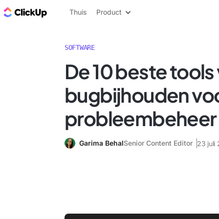
ClickUp Blog
Thuis
Product
SOFTWARE
De 10 beste tools
bugbijhouden vo
probleembeheer 
Garima Behal
Senior Content Editor
23 juli