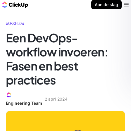
ClickUp Blog
Aan de slag
Ope
WORKFLOW
Een DevOps-
workflow invoeren:
Fasen en best
practices
2 april 2024
Engineering Team