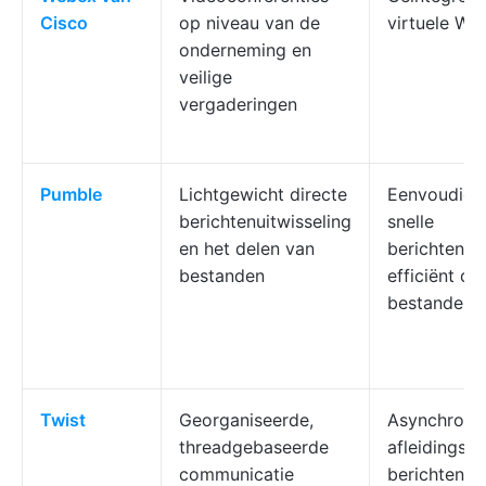
Cisco
op niveau van de
virtuele Wh
onderneming en
veilige
vergaderingen
Pumble
Lichtgewicht directe
Eenvoudige 
berichtenuitwisseling
snelle
en het delen van
berichtenuit
bestanden
efficiënt de
bestanden
Twist
Georganiseerde,
Asynchrone
threadgebaseerde
afleidingsvri
communicatie
berichtenuit