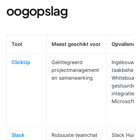
oogopslag
Tool
Meest geschikt voor
Opvallende 
ClickUp
Geïntegreerd
Ingebouwd
projectmanagement
taakbeheer,
en samenwerking
Whiteboards
gestuurde as
integratie m
Microsoft 
Slack
Robuuste teamchat
Slack Huddl