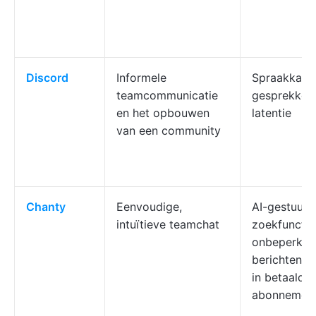
Discord
Informele
Spraakkanal
teamcommunicatie
gesprekken
en het opbouwen
latentie
van een community
Chanty
Eenvoudige,
AI-gestuurd
intuïtieve teamchat
zoekfunctie
onbeperkte
berichtenge
in betaalde
abonnemen