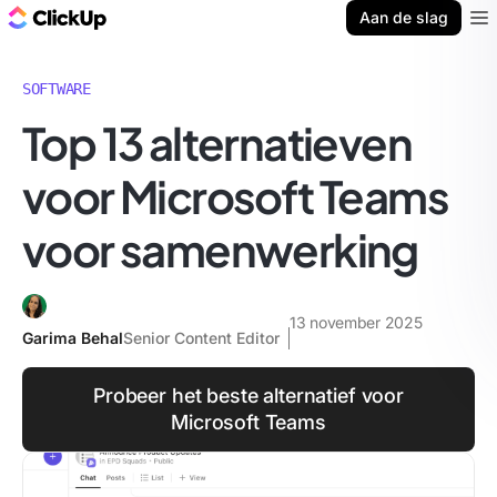
ClickUp Blog
Aan de slag
Ope
SOFTWARE
Top 13 alternatieven
voor Microsoft Teams
voor samenwerking
13 november 2025
Garima Behal
Senior Content Editor
Probeer het beste alternatief voor
Microsoft Teams