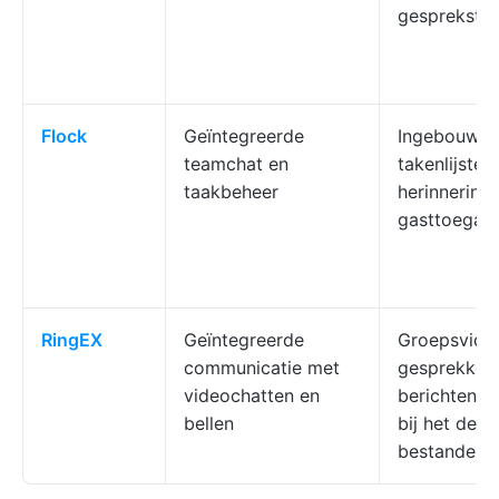
gespreksth
Flock
Geïntegreerde
Ingebouwd
teamchat en
takenlijsten
taakbeheer
herinneringe
gasttoegan
RingEX
Geïntegreerde
Groepsvide
communicatie met
gesprekken,
videochatten en
berichten, v
bellen
bij het dele
bestanden