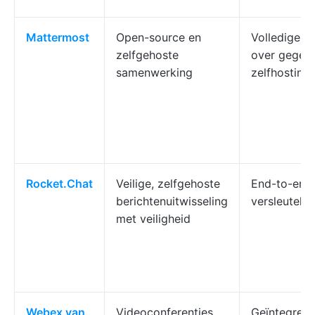
Mattermost
Open-source en
Volledige c
zelfgehoste
over gegev
samenwerking
zelfhosting
Rocket.Chat
Veilige, zelfgehoste
End-to-end
berichtenuitwisseling
versleuteld
met veiligheid
Webex van
Videoconferenties
Geïntegree