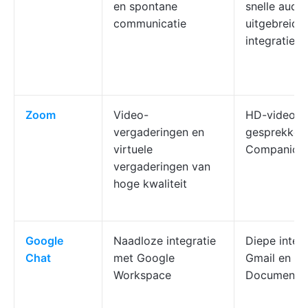
en spontane
snelle audi
communicatie
uitgebreide
integraties
Zoom
Video-
HD-video-
vergaderingen en
gesprekken
virtuele
Companion
vergaderingen van
hoge kwaliteit
Google
Naadloze integratie
Diepe integ
Chat
met Google
Gmail en G
Workspace
Documente