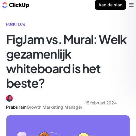
ClickUp Blog
Aan de slag
Ope
WORKFLOW
FigJam vs. Mural: Welk
gezamenlijk
whiteboard is het
beste?
15 februari 2024
Praburam
Growth Marketing Manager