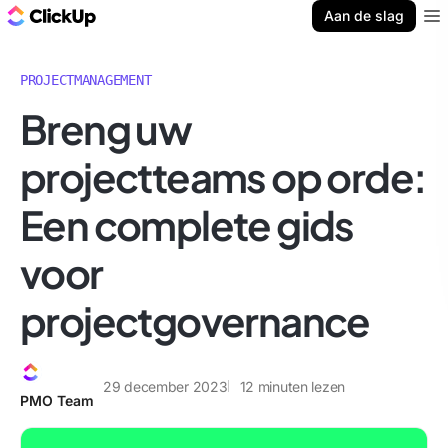
ClickUp Blog
Aan de slag
Ope
PROJECTMANAGEMENT
Breng uw
projectteams op orde:
Een complete gids
voor
projectgovernance
29 december 2023
12
minuten lezen
PMO Team