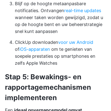
Blijf op de hoogte met
aanpasbare
notificaties
. Ontvangen
real-time updates
wanneer taken worden gewijzigd, zodat u
op de hoogte bent en uw beheerstrategie
snel kunt aanpassen
ClickUp downloaden
voor uw Android
of
iOS-apparaten
om te genieten van
soepele prestaties op smartphones en
zelfs Apple Watches
Stap 5: Bewakings- en
rapportagemechanismen
implementeren
Een
ideaal governancemodel omvat