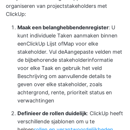
organiseren van projectstakeholders met
ClickUp:
Maak een belanghebbendenregister
: U
kunt individuele Taken aanmaken binnen
een
ClickUp Lijst
of
Map
voor elke
stakeholder. Vul de
Aangepaste velden
met
de bijbehorende stakeholderinformatie
voor elke Taak en gebruik het veld
Beschrijving om aanvullende details te
geven over elke stakeholder, zoals
achtergrond, rente, prioriteit status en
verwachtingen
Definieer de rollen duidelijk
: ClickUp heeft
verschillende sjablonen om u te
helpen
rollen en verantwoordelijkheden