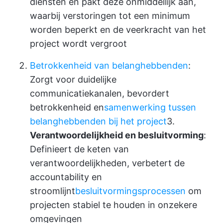
diensten en pakt deze onmiddellijk aan,
waarbij verstoringen tot een minimum
worden beperkt en de veerkracht van het
project wordt vergroot
Betrokkenheid van belanghebbenden
:
Zorgt voor duidelijke
communicatiekanalen, bevordert
betrokkenheid en
samenwerking tussen
belanghebbenden bij het project
3.
Verantwoordelijkheid en besluitvorming
:
Definieert de keten van
verantwoordelijkheden, verbetert de
accountability en
stroomlijnt
besluitvormingsprocessen
om
projecten stabiel te houden in onzekere
omgevingen