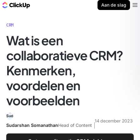
ClickUp Blog
Aan de slag
Ope
CRM
Wat is een
collaboratieve CRM?
Kenmerken,
voordelen en
voorbeelden
14 december 2023
Sudarshan Somanathan
Head of Content