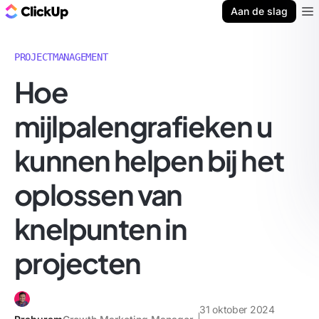
ClickUp Blog
Aan de slag
Ope
PROJECTMANAGEMENT
Hoe
mijlpalengrafieken u
kunnen helpen bij het
oplossen van
knelpunten in
projecten
31 oktober 2024