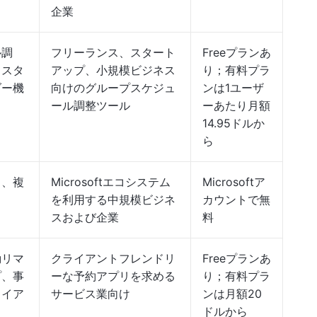
企業
ル調
フリーランス、スタート
Freeプランあ
カスタ
アップ、小規模ビジネス
り；有料プラ
ダー機
向けのグループスケジュ
ンは1ユーザ
ール調整ツール
ーあたり月額
14.95ドルか
ら
ト、複
Microsoftエコシステム
Microsoftア
を利用する中規模ビジネ
カウントで無
スおよび企業
料
動リマ
クライアントフレンドリ
Freeプランあ
プ、事
ーな予約アプリを求める
り；有料プラ
ライア
サービス業向け
ンは月額20
ドルから