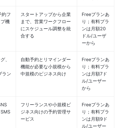
予約フ
スタートアップから企業
Freeプランあ
ップ機
まで、営業ワークフロー
り；有料プラ
にスケジュール調整を統
ンは月額20
合する
ドル/ユーザ
ーから
ング、
自動予約とリマインダー
Freeプランあ
機能が必要な小規模から
り；有料プラ
ムブラン
中規模のビジネス向け
ンは月額7ド
ル/ユーザー
から
NS
フリーランスや小規模ビ
Freeプランあ
SMS
ジネス向けの予約管理サ
り；有料プラ
ービス
ンは月額9ド
ル/ユーザー