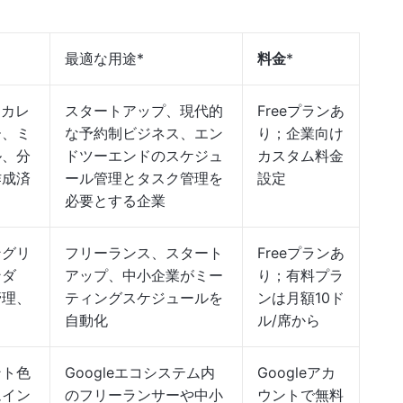
最適な用途*
料金
*
、カレ
スタートアップ、現代的
Freeプランあ
ー、ミ
な予約制ビジネス、エン
り；企業向け
ル、分
ドツーエンドのスケジュ
カスタム料金
作成済
ール管理とタスク管理を
設定
必要とする企業
ングリ
フリーランス、スタート
Freeプランあ
ンダ
アップ、中小企業がミー
り；有料プラ
管理、
ティングスケジュールを
ンは月額10ド
自動化
ル/席から
ント色
Googleエコシステム内
Googleアカ
ムイン
のフリーランサーや中小
ウントで無料