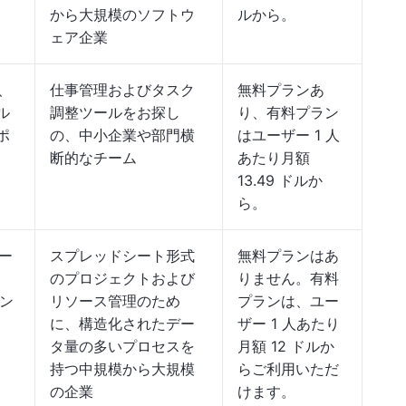
から大規模のソフトウ
ルから。
ェア企業
I、
仕事管理およびタスク
無料プランあ
ル
調整ツールをお探し
り、有料プラン
ポ
の、中小企業や部門横
はユーザー 1 人
断的なチーム
あたり月額
13.49 ドルか
ら。
ー
スプレッドシート形式
無料プランはあ
のプロジェクトおよび
りません。有料
テン
リソース管理のため
プランは、ユー
に、構造化されたデー
ザー 1 人あたり
タ量の多いプロセスを
月額 12 ドルか
持つ中規模から大規模
らご利用いただ
の企業
けます。