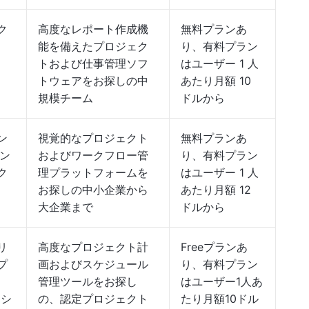
ク
高度なレポート作成機
無料プランあ
、
能を備えたプロジェク
り、有料プラン
トおよび仕事管理ソフ
はユーザー 1 人
トウェアをお探しの中
あたり月額 10
規模チーム
ドルから
ン
視覚的なプロジェクト
無料プランあ
タン
およびワークフロー管
り、有料プラン
ク
理プラットフォームを
はユーザー 1 人
お探しの中小企業から
あたり月額 12
大企業まで
ドルから
リ
高度なプロジェクト計
Freeプランあ
プ
画およびスケジュール
り、有料プラン
、
管理ツールをお探し
はユーザー1人あ
コシ
の、認定プロジェクト
たり月額10ドル