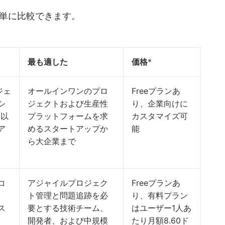
単に比較できます。
最も適した
価格
*
ージェ
オールインワンのプロ
Freeプランあ
シ
ジェクトおよび生産性
り、企業向けに
 以
プラットフォームを求
カスタマイズ可
ア
めるスタートアップか
能
、
ら大企業まで
コ
アジャイルプロジェク
Freeプランあ
ト管理と問題追跡を必
り、有料プラン
ス
要とする技術チーム、
はユーザー1人あ
開発者、および中規模
たり月額8.60ド