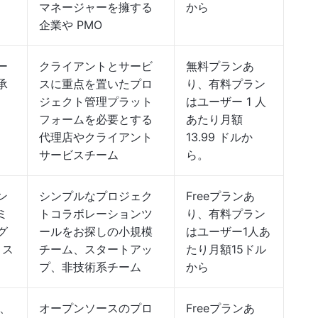
マネージャーを擁する
から
企業や PMO
ー
クライアントとサービ
無料プランあ
承
スに重点を置いたプロ
り、有料プラン
ジェクト管理プラット
はユーザー 1 人
フォームを必要とする
あたり月額
代理店やクライアント
13.99 ドルか
サービスチーム
ら。
ン
シンプルなプロジェク
Freeプランあ
ミ
トコラボレーションツ
り、有料プラン
グ
ールをお探しの小規模
はユーザー1人あ
リス
チーム、スタートアッ
たり月額15ドル
プ、非技術系チーム
から
析、
オープンソースのプロ
Freeプランあ