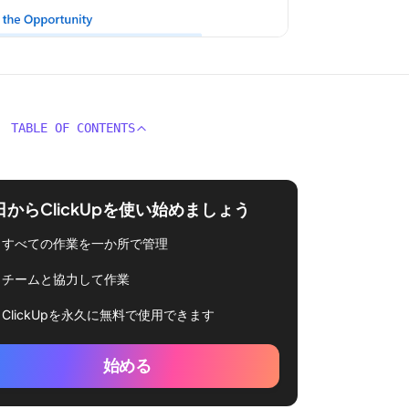
TABLE OF CONTENTS
日からClickUpを使い始めましょう
すべての作業を一か所で管理
チームと協力して作業
ClickUpを永久に無料で使用できます
始める