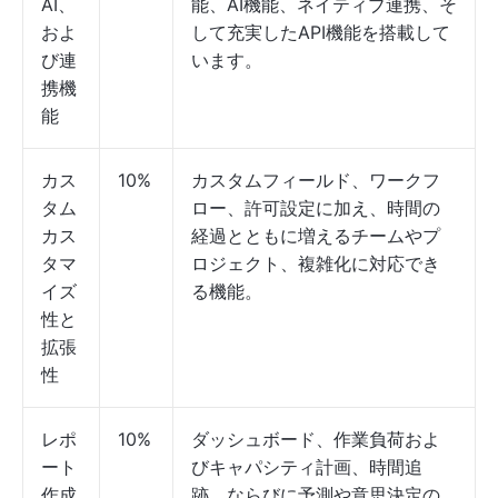
AI、
能、AI機能、ネイティブ連携、そ
およ
して充実したAPI機能を搭載して
び連
います。
携機
能
カス
10%
カスタムフィールド、ワークフ
タム
ロー、許可設定に加え、時間の
カス
経過とともに増えるチームやプ
タマ
ロジェクト、複雑化に対応でき
イズ
る機能。
性と
拡張
性
レポ
10%
ダッシュボード、作業負荷およ
ート
びキャパシティ計画、時間追
作成
跡、ならびに予測や意思決定の