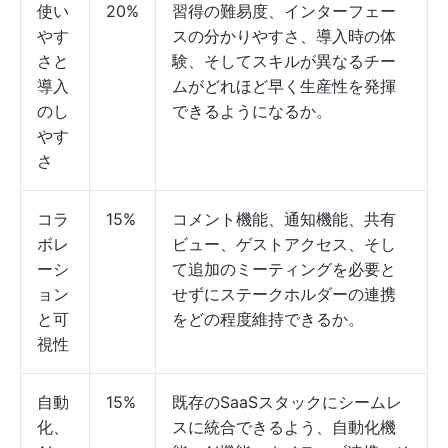
使い
20%
習得の難易度、インターフェー
やす
スの分かりやすさ、導入時の体
さと
験、そしてスキルが異なるチー
導入
ムがどれほど早く生産性を発揮
のし
できるようになるか。
やす
さ
コラ
15%
コメント機能、通知機能、共有
ボレ
ビュー、ゲストアクセス、そし
ーシ
て追加のミーティングを必要と
ョン
せずにステークホルダーの連携
と可
をどの程度維持できるか。
視性
自動
15%
既存のSaaSスタックにシームレ
化、
スに統合できるよう、自動化機