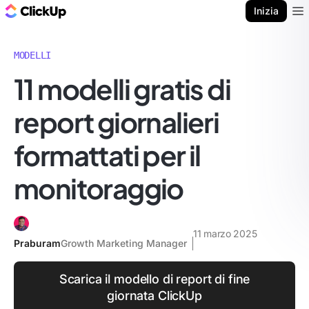
Blog di ClickUp
Inizia
Ope
MODELLI
11 modelli gratis di
report giornalieri
formattati per il
monitoraggio
11 marzo 2025
Praburam
Growth Marketing Manager
Scarica il modello di report di fine
giornata ClickUp